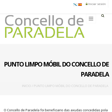
Ir o contido principal
Iniciar sesión
PUNTO LIMPO MÓBIL DO CONCELLO DE
PARADELA
Vostede está aquí
INICIO
/
PUNTO LIMPO MÓBIL DO CONCELLO DE PARADELA
O Concello de Paradela foi beneficiario das axudas concedidas pola