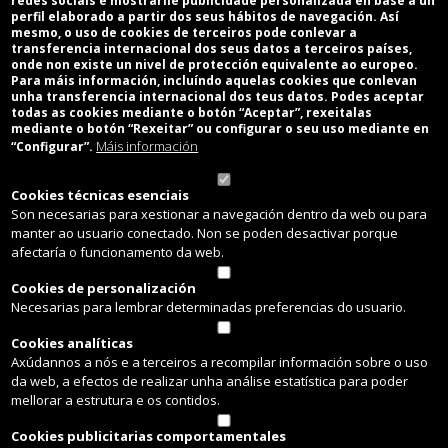
redes sociais e mostrarlle publicidade personalizada en base a un
perfil elaborado a partir dos seus hábitos de navegación. Así
mesmo, o uso de cookies de terceiros pode conlevar a
transferencia internacional dos seus datos a terceiros países,
Últimas Novas
onde non existe un nivel de protección equivalente ao europeo.
Para máis información, incluíndo aquelas cookies que conlevan
unha transferencia internacional dos teus datos. Podes aceptar
BANDO: USO RESPONSABLE DA AUGA
todas as cookies mediante o botón “Aceptar”, rexeitalas
mediante o botón “Rexeitar” ou configurar o seu uso mediante en
Máis información
“Configurar”.
BANDO: RECOLLIDA DE ÚTILES
Cookies técnicas esenciais
BANDO: CURSOS DE NATACIÓN
Son necesarias para xestionar a navegación dentro da web ou para
manter ao usuario conectado. Non se poden desactivar porque
afectaría o funcionamento da web.
Cookies de personalización
Necesarias para lembrar determinadas preferencias do usuario.
Cookies analíticas
Axúdannos a nós e a terceiros a recompilar información sobre o uso
da web, a efectos de realizar unha análise estatística para poder
Paradela no Camiño
mellorar a estrutura e os contidos.
Cookies publicitarias comportamentales