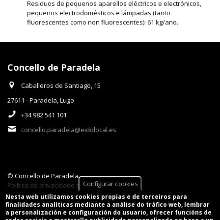
Residuos de pequenos aparellos eléctricos e electrónicos,
pequenos electrodomésticos e lámpadas (tanto
fluorescentes como non fluorescentes): 61 kg/ano.
Concello de Paradela
Caballeros de Santiago, 15
27611 - Paradela, Lugo
+34 982 541 101
concello.paradela@eidolocal.es
© Concello de Paradela
Configurar cookies
Política de privacidade e Aviso Legal
GaliciaDigital
, 2018-2026
Nesta web utilizamos cookies propias e de terceiros para
finalidades analíticas mediante a análise do tráfico web, lembrar
a personalización e configuración do usuario, ofrecer funcións de